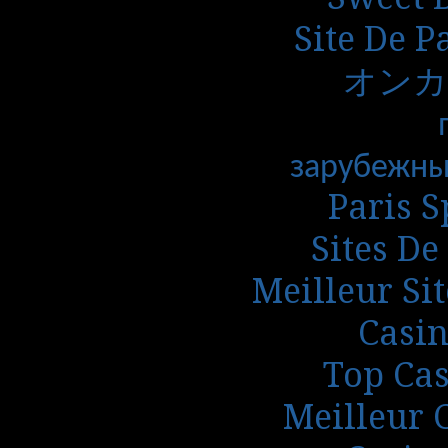
Site De P
オンカ
зарубежны
Paris S
Sites De
Meilleur Sit
Casin
Top Cas
Meilleur 