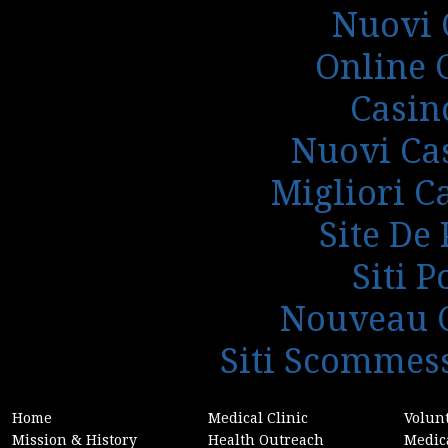
Nuovi 
Online 
Casin
Nuovi Ca
Migliori 
Site De 
Siti 
Nouveau C
Siti Scommes
Home
Medical Clinic
Volun
Mission & History
Health Outreach
Medic